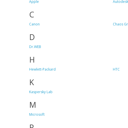
Apple
Autodes
C
Canon
Chaos G
D
Dr.WEB
H
Hewlett-Packard
HTC
K
Kaspersky Lab
M
Microsoft
P