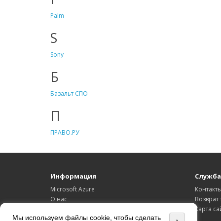
Palm
S
Sony
Б
Базальт СПО
П
ПРАВО.РУ
Информация
Служба
Microsoft Azure
Контакт
О нас
Возврат 
Доставка
Карта са
Мы используем файлы cookie, чтобы сделать
Политика Безопасности
×