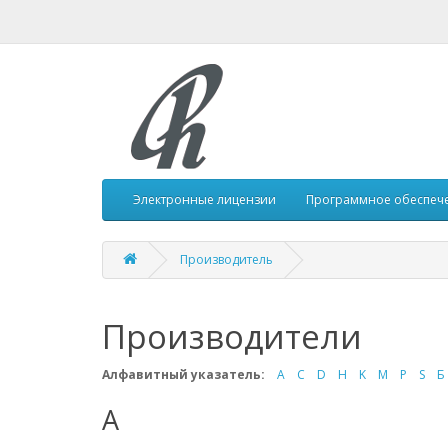
Электронные лицензии
Программное обеспеч
Производитель
Производители
Алфавитный указатель:
A
C
D
H
K
M
P
S
Б
A