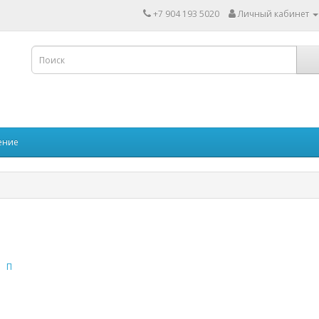
+7 904 193 5020
Личный кабинет
ение
П